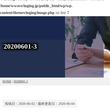
/home/wwave/inging.jp/public_html/wp/wp-
content/themes/inging/image.php
on line
7
20200601-3
HOME
/
20200601-3
投稿日：
2020-06-02
/ 最終更新日：
2020-06-04