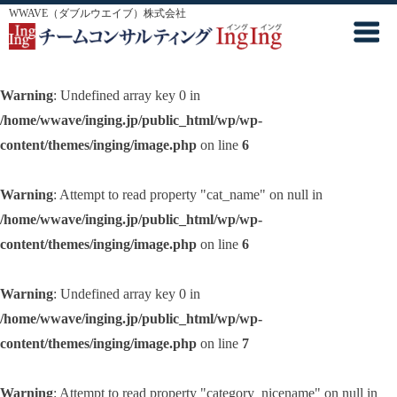
WWAVE（ダブルウエイブ）株式会社
Warning
: Undefined array key 0 in
/home/wwave/inging.jp/public_html/wp/wp-
content/themes/inging/image.php
on line
6
Warning
: Attempt to read property "cat_name" on null in
/home/wwave/inging.jp/public_html/wp/wp-
content/themes/inging/image.php
on line
6
Warning
: Undefined array key 0 in
/home/wwave/inging.jp/public_html/wp/wp-
content/themes/inging/image.php
on line
7
Warning
: Attempt to read property "category_nicename" on null in