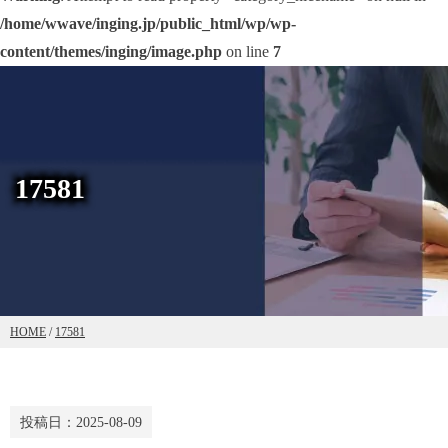
/home/wwave/inging.jp/public_html/wp/wp-
content/themes/inging/image.php
on line
7
17581
HOME
/
17581
投稿日：
2025-08-09