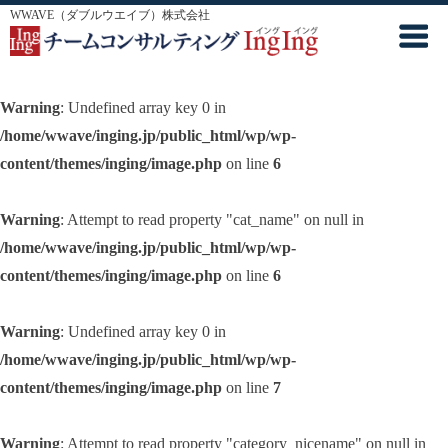
WWAVE（ダブルウエイブ）株式会社
Warning
: Undefined array key 0 in
/home/wwave/inging.jp/public_html/wp/wp-
content/themes/inging/image.php
on line
6
Warning
: Attempt to read property "cat_name" on null in
/home/wwave/inging.jp/public_html/wp/wp-
content/themes/inging/image.php
on line
6
Warning
: Undefined array key 0 in
/home/wwave/inging.jp/public_html/wp/wp-
content/themes/inging/image.php
on line
7
Warning
: Attempt to read property "category_nicename" on null in