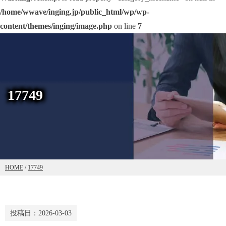
/home/wwave/inging.jp/public_html/wp/wp-
content/themes/inging/image.php
on line
7
17749
HOME
/
17749
投稿日：
2026-03-03