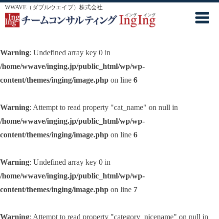
WWAVE（ダブルウエイブ）株式会社
Warning
: Undefined array key 0 in
/home/wwave/inging.jp/public_html/wp/wp-
content/themes/inging/image.php
on line
6
Warning
: Attempt to read property "cat_name" on null in
/home/wwave/inging.jp/public_html/wp/wp-
content/themes/inging/image.php
on line
6
Warning
: Undefined array key 0 in
/home/wwave/inging.jp/public_html/wp/wp-
content/themes/inging/image.php
on line
7
Warning
: Attempt to read property "category_nicename" on null in