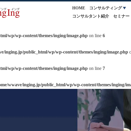
HOME
コンサルティング
コンサルタント紹介
セミナー
html/wp/wp-content/themes/inging/image.php
on line
6
e/inging.jp/public_html/wp/wp-content/themes/inging/image.php
o
html/wp/wp-content/themes/inging/image.php
on line
7
ome/wwave/inging.jp/public_html/wp/wp-content/themes/inging/i