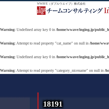
WWAVE（ダブルウエイブ）株式会社
Warning
: Undefined array key 0 in
/home/wwave/inging.jp/public_
Warning
: Attempt to read property "cat_name" on null in
/home/wwav
Warning
: Undefined array key 0 in
/home/wwave/inging.jp/public_
Warning
: Attempt to read property "category_nicename" on null in
/h
18191