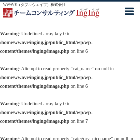
WWAVE（ダブルウエイブ）株式会社
Warning
: Undefined array key 0 in
/home/wwave/inging.jp/public_html/wp/wp-
content/themes/inging/image.php
on line
6
Warning
: Attempt to read property "cat_name" on null in
/home/wwave/inging.jp/public_html/wp/wp-
content/themes/inging/image.php
on line
6
Warning
: Undefined array key 0 in
/home/wwave/inging.jp/public_html/wp/wp-
content/themes/inging/image.php
on line
7
Warning
: Attempt to read property "category_nicename" on null in