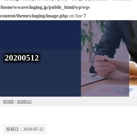
/home/wwave/inging.jp/public_html/wp/wp-
content/themes/inging/image.php
on line
7
20200512
HOME
/
20200512
投稿日：
2020-05-12