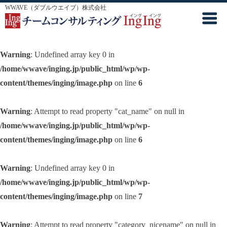
WWAVE（ダブルウエイブ）株式会社
Warning
: Undefined array key 0 in
/home/wwave/inging.jp/public_html/wp/wp-
content/themes/inging/image.php
on line
6
Warning
: Attempt to read property "cat_name" on null in
/home/wwave/inging.jp/public_html/wp/wp-
content/themes/inging/image.php
on line
6
Warning
: Undefined array key 0 in
/home/wwave/inging.jp/public_html/wp/wp-
content/themes/inging/image.php
on line
7
Warning
: Attempt to read property "category_nicename" on null in