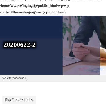
/home/wwave/inging.jp/public_html/wp/wp-
content/themes/inging/image.php
on line
7
20200622-2
HOME
/
20200622-2
投稿日：
2020-06-22