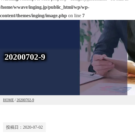
/home/wwave/inging.jp/public_html/wp/wp-
content/themes/inging/image.php
on line
7
20200702-9
HOME
/
20200702-9
投稿日：
2020-07-02