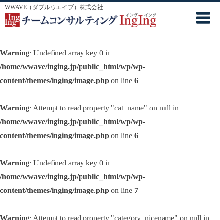
WWAVE（ダブルウエイブ）株式会社
Warning
: Undefined array key 0 in
/home/wwave/inging.jp/public_html/wp/wp-
content/themes/inging/image.php
on line
6
Warning
: Attempt to read property "cat_name" on null in
/home/wwave/inging.jp/public_html/wp/wp-
content/themes/inging/image.php
on line
6
Warning
: Undefined array key 0 in
/home/wwave/inging.jp/public_html/wp/wp-
content/themes/inging/image.php
on line
7
Warning
: Attempt to read property "category_nicename" on null in