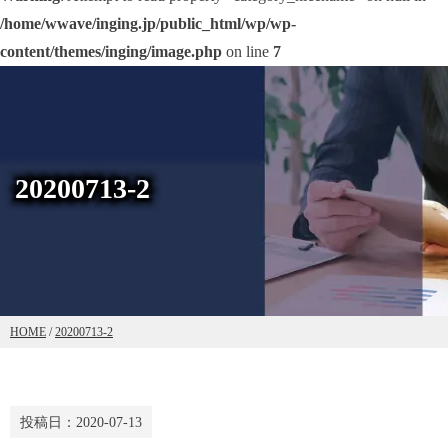
/home/wwave/inging.jp/public_html/wp/wp-
content/themes/inging/image.php
on line
7
20200713-2
HOME
/
20200713-2
投稿日：
2020-07-13