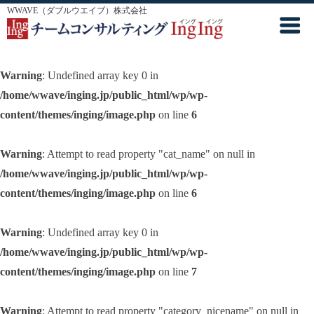
WWAVE（ダブルウエイブ）株式会社
Warning
: Undefined array key 0 in
/home/wwave/inging.jp/public_html/wp/wp-
content/themes/inging/image.php
on line
6
Warning
: Attempt to read property "cat_name" on null in
/home/wwave/inging.jp/public_html/wp/wp-
content/themes/inging/image.php
on line
6
Warning
: Undefined array key 0 in
/home/wwave/inging.jp/public_html/wp/wp-
content/themes/inging/image.php
on line
7
Warning
: Attempt to read property "category_nicename" on null in