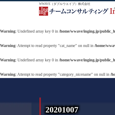
WWAVE（ダブルウエイブ）株式会社
Warning
: Undefined array key 0 in
/home/wwave/inging.jp/public_
Warning
: Attempt to read property "cat_name" on null in
/home/wwav
Warning
: Undefined array key 0 in
/home/wwave/inging.jp/public_
Warning
: Attempt to read property "category_nicename" on null in
/h
20201007