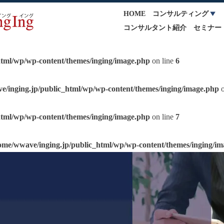
HOME
コンサルティング
コンサルタント紹介
セミナー
html/wp/wp-content/themes/inging/image.php
on line
6
e/inging.jp/public_html/wp/wp-content/themes/inging/image.php
o
html/wp/wp-content/themes/inging/image.php
on line
7
ome/wwave/inging.jp/public_html/wp/wp-content/themes/inging/i