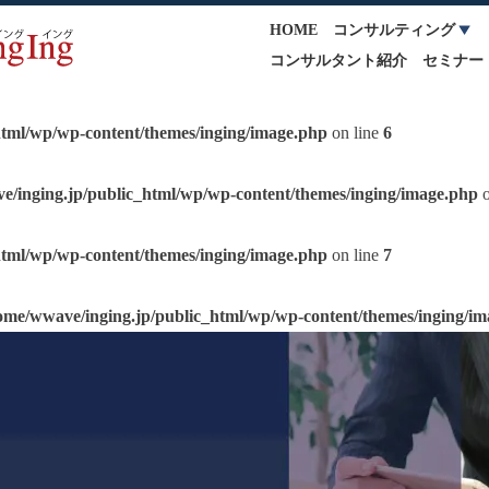
HOME
コンサルティング
コンサルタント紹介
セミナー
html/wp/wp-content/themes/inging/image.php
on line
6
e/inging.jp/public_html/wp/wp-content/themes/inging/image.php
o
html/wp/wp-content/themes/inging/image.php
on line
7
ome/wwave/inging.jp/public_html/wp/wp-content/themes/inging/i