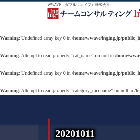
WWAVE（ダブルウエイブ）株式会社
Warning
: Undefined array key 0 in
/home/wwave/inging.jp/public_
Warning
: Attempt to read property "cat_name" on null in
/home/wwav
Warning
: Undefined array key 0 in
/home/wwave/inging.jp/public_
Warning
: Attempt to read property "category_nicename" on null in
/h
20201011