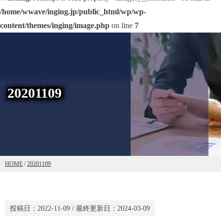
/home/wwave/inging.jp/public_html/wp/wp-
content/themes/inging/image.php
on line
7
20201109
HOME
/
20201109
投稿日：
2022-11-09
/ 最終更新日：
2024-03-09