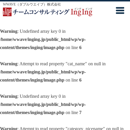
WWAVE（ダブルウエイブ）株式会社
Warning
: Undefined array key 0 in
/home/wwave/inging.jp/public_html/wp/wp-
content/themes/inging/image.php
on line
6
Warning
: Attempt to read property "cat_name" on null in
/home/wwave/inging.jp/public_html/wp/wp-
content/themes/inging/image.php
on line
6
Warning
: Undefined array key 0 in
/home/wwave/inging.jp/public_html/wp/wp-
content/themes/inging/image.php
on line
7
Warning
: Attempt to read property "category_nicename" on null in