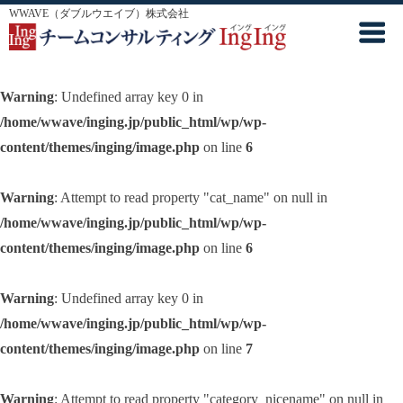
WWAVE（ダブルウエイブ）株式会社
Warning
: Undefined array key 0 in
/home/wwave/inging.jp/public_html/wp/wp-
content/themes/inging/image.php
on line
6
Warning
: Attempt to read property "cat_name" on null in
/home/wwave/inging.jp/public_html/wp/wp-
content/themes/inging/image.php
on line
6
Warning
: Undefined array key 0 in
/home/wwave/inging.jp/public_html/wp/wp-
content/themes/inging/image.php
on line
7
Warning
: Attempt to read property "category_nicename" on null in