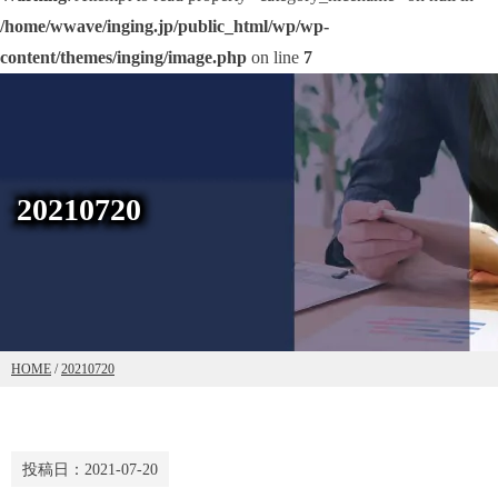
/home/wwave/inging.jp/public_html/wp/wp-
content/themes/inging/image.php
on line
7
20210720
HOME
/
20210720
投稿日：
2021-07-20