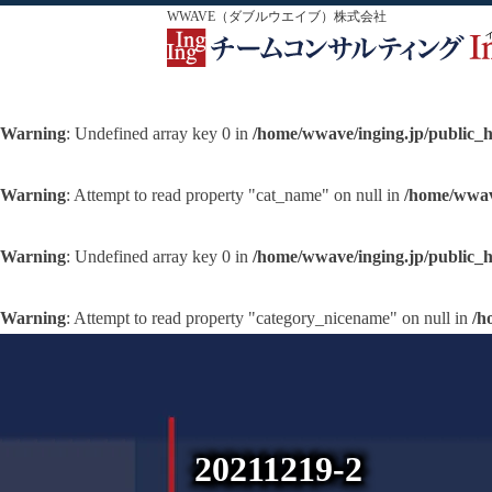
WWAVE（ダブルウエイブ）株式会社
Warning
: Undefined array key 0 in
/home/wwave/inging.jp/public_
Warning
: Attempt to read property "cat_name" on null in
/home/wwav
Warning
: Undefined array key 0 in
/home/wwave/inging.jp/public_
Warning
: Attempt to read property "category_nicename" on null in
/h
20211219-2