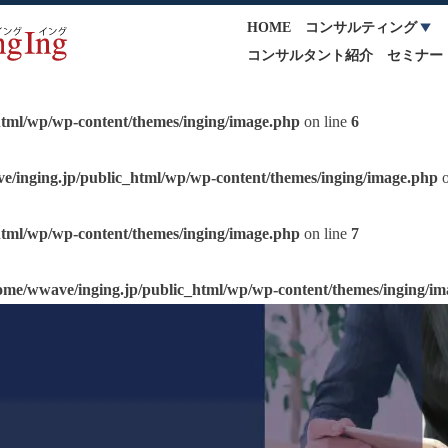
HOME
コンサルティング
コンサルタント紹介
セミナー
html/wp/wp-content/themes/inging/image.php
on line
6
e/inging.jp/public_html/wp/wp-content/themes/inging/image.php
o
html/wp/wp-content/themes/inging/image.php
on line
7
ome/wwave/inging.jp/public_html/wp/wp-content/themes/inging/i