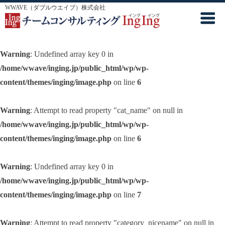
WWAVE（ダブルウエイブ）株式会社
Warning
: Undefined array key 0 in
/home/wwave/inging.jp/public_html/wp/wp-
content/themes/inging/image.php
on line
6
Warning
: Attempt to read property "cat_name" on null in
/home/wwave/inging.jp/public_html/wp/wp-
content/themes/inging/image.php
on line
6
Warning
: Undefined array key 0 in
/home/wwave/inging.jp/public_html/wp/wp-
content/themes/inging/image.php
on line
7
Warning
: Attempt to read property "category_nicename" on null in