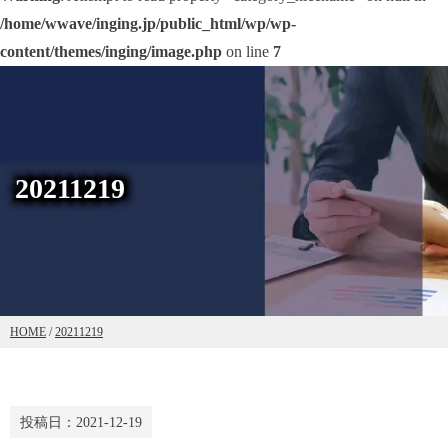
/home/wwave/inging.jp/public_html/wp/wp-
content/themes/inging/image.php
on line
7
20211219
HOME
/
20211219
投稿日：
2021-12-19