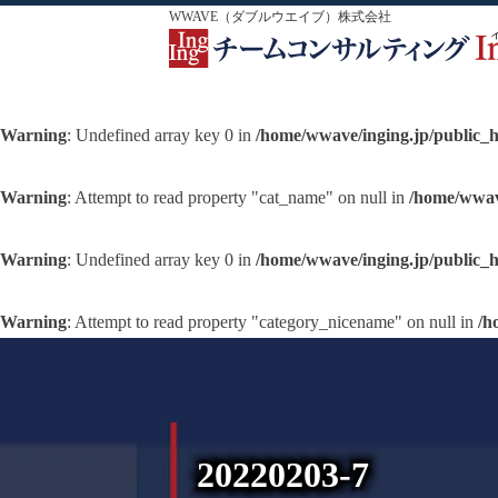
WWAVE（ダブルウエイブ）株式会社
Warning
: Undefined array key 0 in
/home/wwave/inging.jp/public_
Warning
: Attempt to read property "cat_name" on null in
/home/wwav
Warning
: Undefined array key 0 in
/home/wwave/inging.jp/public_
Warning
: Attempt to read property "category_nicename" on null in
/h
20220203-7