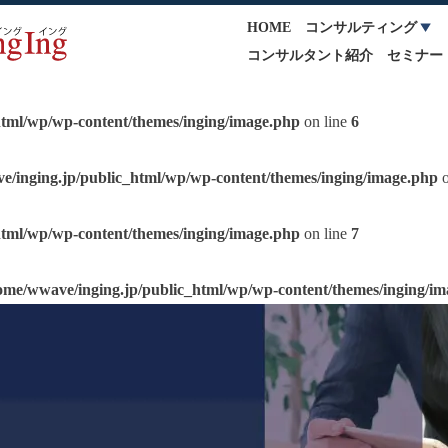
HOME
コンサルティング
コンサルタント紹介
セミナー
html/wp/wp-content/themes/inging/image.php
on line
6
e/inging.jp/public_html/wp/wp-content/themes/inging/image.php
o
html/wp/wp-content/themes/inging/image.php
on line
7
ome/wwave/inging.jp/public_html/wp/wp-content/themes/inging/i