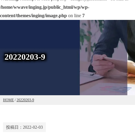
/home/wwave/inging.jp/public_html/wp/wp-
content/themes/inging/image.php
on line
7
20220203-9
HOME
/
20220203-9
投稿日：
2022-02-03