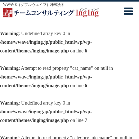
WWAVE（ダブルウエイブ）株式会社
Warning
: Undefined array key 0 in
/home/wwave/inging.jp/public_html/wp/wp-
content/themes/inging/image.php
on line
6
Warning
: Attempt to read property "cat_name" on null in
/home/wwave/inging.jp/public_html/wp/wp-
content/themes/inging/image.php
on line
6
Warning
: Undefined array key 0 in
/home/wwave/inging.jp/public_html/wp/wp-
content/themes/inging/image.php
on line
7
Warning
: Attempt to read property "category_nicename" on null in