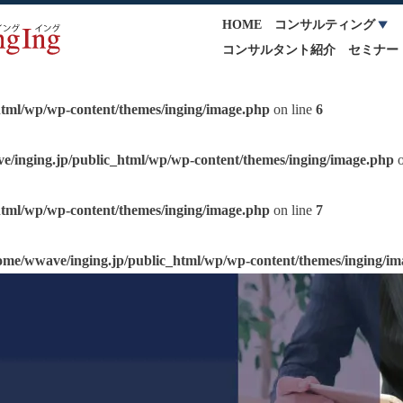
HOME
コンサルティング
コンサルタント紹介
セミナー
html/wp/wp-content/themes/inging/image.php
on line
6
e/inging.jp/public_html/wp/wp-content/themes/inging/image.php
o
html/wp/wp-content/themes/inging/image.php
on line
7
ome/wwave/inging.jp/public_html/wp/wp-content/themes/inging/i