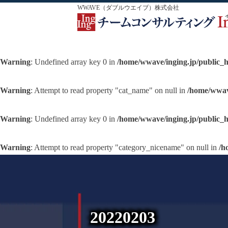
WWAVE（ダブルウエイブ）株式会社
Warning
: Undefined array key 0 in
/home/wwave/inging.jp/public_
Warning
: Attempt to read property "cat_name" on null in
/home/wwav
Warning
: Undefined array key 0 in
/home/wwave/inging.jp/public_
Warning
: Attempt to read property "category_nicename" on null in
/h
20220203