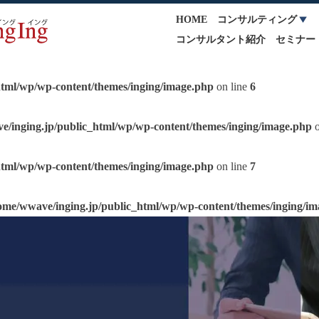
HOME
コンサルティング
コンサルタント紹介
セミナー
html/wp/wp-content/themes/inging/image.php
on line
6
e/inging.jp/public_html/wp/wp-content/themes/inging/image.php
o
html/wp/wp-content/themes/inging/image.php
on line
7
ome/wwave/inging.jp/public_html/wp/wp-content/themes/inging/i