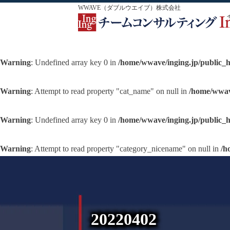
WWAVE（ダブルウエイブ）株式会社
Warning
: Undefined array key 0 in
/home/wwave/inging.jp/public_
Warning
: Attempt to read property "cat_name" on null in
/home/wwav
Warning
: Undefined array key 0 in
/home/wwave/inging.jp/public_
Warning
: Attempt to read property "category_nicename" on null in
/h
20220402