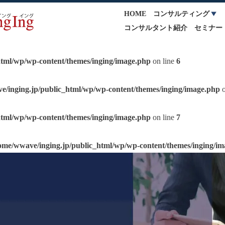
HOME
コンサルティング
コンサルタント紹介
セミナー
html/wp/wp-content/themes/inging/image.php
on line
6
e/inging.jp/public_html/wp/wp-content/themes/inging/image.php
o
html/wp/wp-content/themes/inging/image.php
on line
7
ome/wwave/inging.jp/public_html/wp/wp-content/themes/inging/i