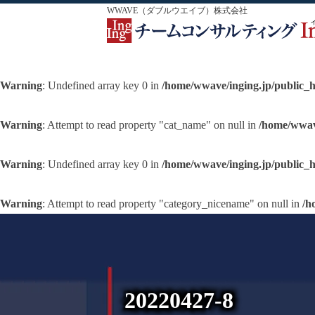
WWAVE（ダブルウエイブ）株式会社
Warning
: Undefined array key 0 in
/home/wwave/inging.jp/public_
Warning
: Attempt to read property "cat_name" on null in
/home/wwav
Warning
: Undefined array key 0 in
/home/wwave/inging.jp/public_
Warning
: Attempt to read property "category_nicename" on null in
/h
20220427-8