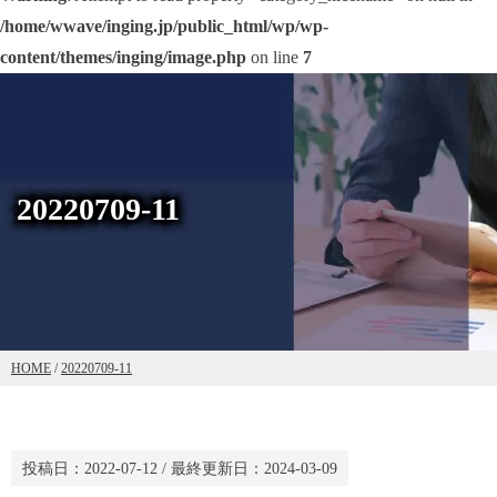
/home/wwave/inging.jp/public_html/wp/wp-
content/themes/inging/image.php
on line
7
20220709-11
HOME
/
20220709-11
投稿日：
2022-07-12
/ 最終更新日：
2024-03-09