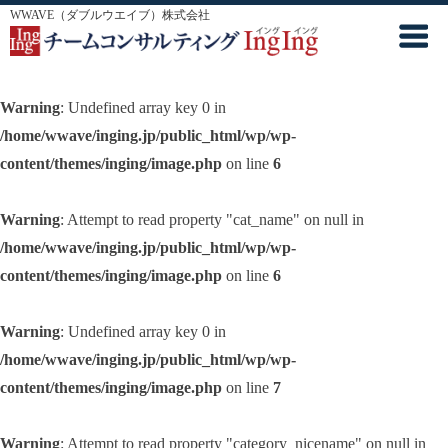
WWAVE（ダブルウエイブ）株式会社
Warning
: Undefined array key 0 in
/home/wwave/inging.jp/public_html/wp/wp-
content/themes/inging/image.php
on line
6
Warning
: Attempt to read property "cat_name" on null in
/home/wwave/inging.jp/public_html/wp/wp-
content/themes/inging/image.php
on line
6
Warning
: Undefined array key 0 in
/home/wwave/inging.jp/public_html/wp/wp-
content/themes/inging/image.php
on line
7
Warning
: Attempt to read property "category_nicename" on null in