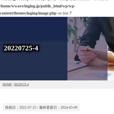
/home/wwave/inging.jp/public_html/wp/wp-
content/themes/inging/image.php
on line
7
20220725-4
HOME
/
20220725-4
投稿日：
2022-07-25
/ 最終更新日：
2024-03-09