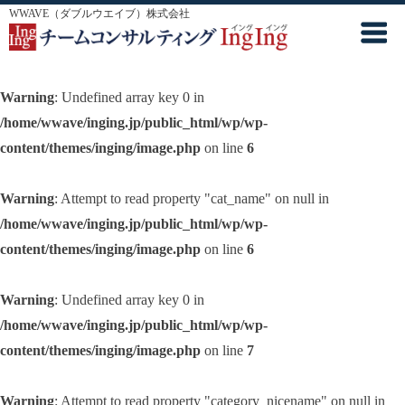
WWAVE（ダブルウエイブ）株式会社
Warning
: Undefined array key 0 in
/home/wwave/inging.jp/public_html/wp/wp-
content/themes/inging/image.php
on line
6
Warning
: Attempt to read property "cat_name" on null in
/home/wwave/inging.jp/public_html/wp/wp-
content/themes/inging/image.php
on line
6
Warning
: Undefined array key 0 in
/home/wwave/inging.jp/public_html/wp/wp-
content/themes/inging/image.php
on line
7
Warning
: Attempt to read property "category_nicename" on null in