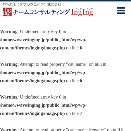
WWAVE（ダブルウエイブ）株式会社
Warning
: Undefined array key 0 in
/home/wwave/inging.jp/public_html/wp/wp-
content/themes/inging/image.php
on line
6
Warning
: Attempt to read property "cat_name" on null in
/home/wwave/inging.jp/public_html/wp/wp-
content/themes/inging/image.php
on line
6
Warning
: Undefined array key 0 in
/home/wwave/inging.jp/public_html/wp/wp-
content/themes/inging/image.php
on line
7
Warning
: Attempt to read property "category_nicename" on null in