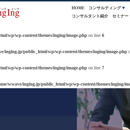
HOME
コンサルティング
コンサルタント紹介
セミナー
html/wp/wp-content/themes/inging/image.php
on line
6
e/inging.jp/public_html/wp/wp-content/themes/inging/image.php
o
html/wp/wp-content/themes/inging/image.php
on line
7
ome/wwave/inging.jp/public_html/wp/wp-content/themes/inging/i