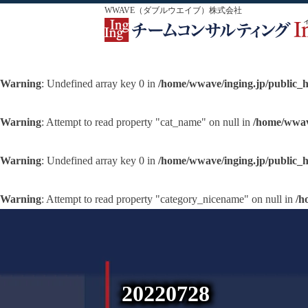
WWAVE（ダブルウエイブ）株式会社
Warning
: Undefined array key 0 in
/home/wwave/inging.jp/public_
Warning
: Attempt to read property "cat_name" on null in
/home/wwav
Warning
: Undefined array key 0 in
/home/wwave/inging.jp/public_
Warning
: Attempt to read property "category_nicename" on null in
/h
20220728