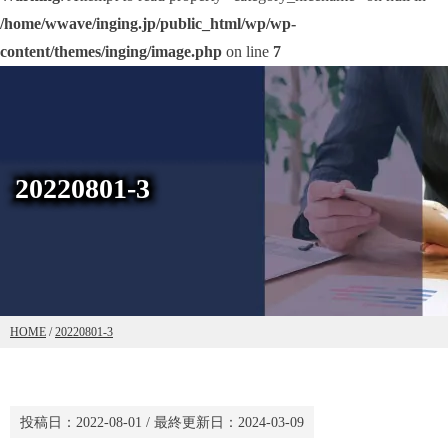
/home/wwave/inging.jp/public_html/wp/wp-
content/themes/inging/image.php
on line
7
20220801-3
HOME
/
20220801-3
投稿日：
2022-08-01
/ 最終更新日：
2024-03-09