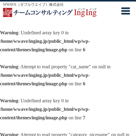
WWAVE（ダブルウエイブ）株式会社
Warning
: Undefined array key 0 in
/home/wwave/inging.jp/public_html/wp/wp-
content/themes/inging/image.php
on line
6
Warning
: Attempt to read property "cat_name" on null in
/home/wwave/inging.jp/public_html/wp/wp-
content/themes/inging/image.php
on line
6
Warning
: Undefined array key 0 in
/home/wwave/inging.jp/public_html/wp/wp-
content/themes/inging/image.php
on line
7
Warning
: Attempt to read property "category_nicename" on null in