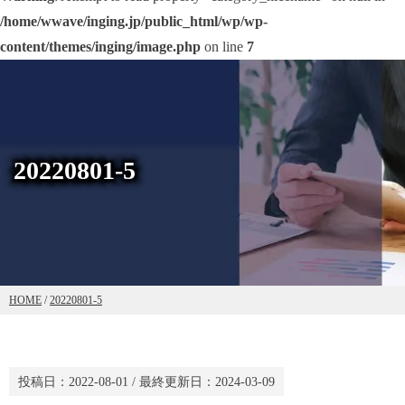
/home/wwave/inging.jp/public_html/wp/wp-
content/themes/inging/image.php
on line
7
20220801-5
HOME
/
20220801-5
投稿日：
2022-08-01
/ 最終更新日：
2024-03-09