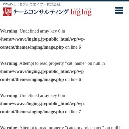
WWAVE（ダブルウエイブ）株式会社
Warning
: Undefined array key 0 in
/home/wwave/inging.jp/public_html/wp/wp-
content/themes/inging/image.php
on line
6
Warning
: Attempt to read property "cat_name" on null in
/home/wwave/inging.jp/public_html/wp/wp-
content/themes/inging/image.php
on line
6
Warning
: Undefined array key 0 in
/home/wwave/inging.jp/public_html/wp/wp-
content/themes/inging/image.php
on line
7
Warning
: Attempt to read property "category_nicename" on null in