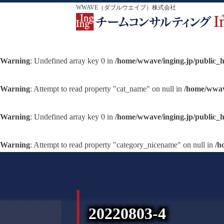
WWAVE（ダブルウエイブ）株式会社
Warning
: Undefined array key 0 in
/home/wwave/inging.jp/public_
Warning
: Attempt to read property "cat_name" on null in
/home/wwav
Warning
: Undefined array key 0 in
/home/wwave/inging.jp/public_
Warning
: Attempt to read property "category_nicename" on null in
/h
20220803-4