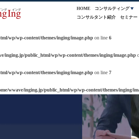
HOME
コンサルティング
コンサルタント紹介
セミナー
html/wp/wp-content/themes/inging/image.php
on line
6
e/inging.jp/public_html/wp/wp-content/themes/inging/image.php
o
html/wp/wp-content/themes/inging/image.php
on line
7
ome/wwave/inging.jp/public_html/wp/wp-content/themes/inging/i