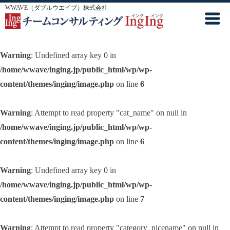
WWAVE（ダブルウエイブ）株式会社
Warning
: Undefined array key 0 in
/home/wwave/inging.jp/public_html/wp/wp-
content/themes/inging/image.php
on line
6
Warning
: Attempt to read property "cat_name" on null in
/home/wwave/inging.jp/public_html/wp/wp-
content/themes/inging/image.php
on line
6
Warning
: Undefined array key 0 in
/home/wwave/inging.jp/public_html/wp/wp-
content/themes/inging/image.php
on line
7
Warning
: Attempt to read property "category_nicename" on null in