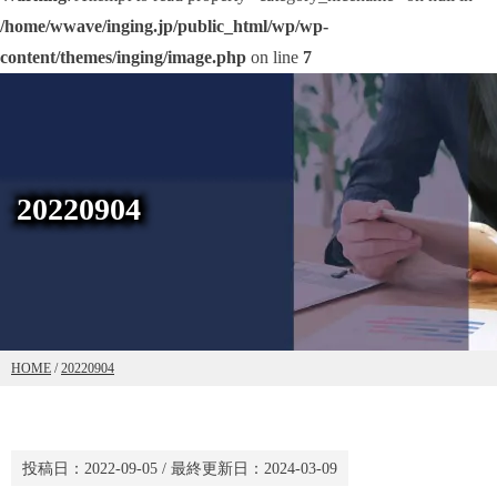
/home/wwave/inging.jp/public_html/wp/wp-
content/themes/inging/image.php
on line
7
20220904
HOME
/
20220904
投稿日：
2022-09-05
/ 最終更新日：
2024-03-09