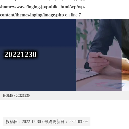
/home/wwave/inging.jp/public_html/wp/wp-
content/themes/inging/image.php
on line
7
20221230
HOME
/
20221230
投稿日：
2022-12-30
/ 最終更新日：
2024-03-09