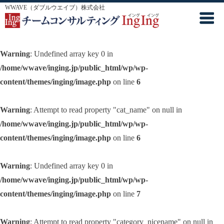
WWAVE（ダブルウエイブ）株式会社
Warning
: Undefined array key 0 in
/home/wwave/inging.jp/public_html/wp/wp-
content/themes/inging/image.php
on line
6
Warning
: Attempt to read property "cat_name" on null in
/home/wwave/inging.jp/public_html/wp/wp-
content/themes/inging/image.php
on line
6
Warning
: Undefined array key 0 in
/home/wwave/inging.jp/public_html/wp/wp-
content/themes/inging/image.php
on line
7
Warning
: Attempt to read property "category_nicename" on null in