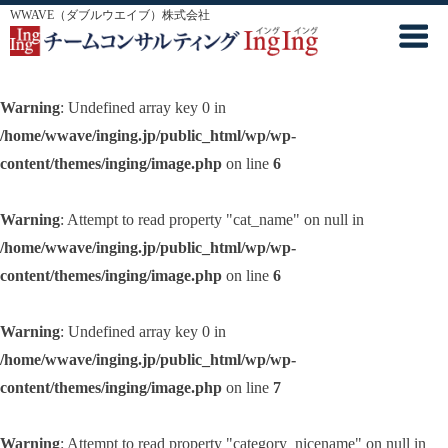
WWAVE（ダブルウエイブ）株式会社
Warning
: Undefined array key 0 in
/home/wwave/inging.jp/public_html/wp/wp-
content/themes/inging/image.php
on line
6
Warning
: Attempt to read property "cat_name" on null in
/home/wwave/inging.jp/public_html/wp/wp-
content/themes/inging/image.php
on line
6
Warning
: Undefined array key 0 in
/home/wwave/inging.jp/public_html/wp/wp-
content/themes/inging/image.php
on line
7
Warning
: Attempt to read property "category_nicename" on null in