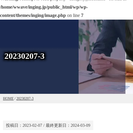
/home/wwave/inging.jp/public_html/wp/wp-
content/themes/inging/image.php
on line
7
20230207-3
HOME
/
20230207-3
投稿日：
2023-02-07
/ 最終更新日：
2024-03-09