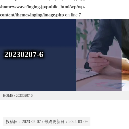
/home/wwave/inging.jp/public_html/wp/wp-
content/themes/inging/image.php
on line
7
20230207-6
HOME
/
20230207-6
投稿日：
2023-02-07
/ 最終更新日：
2024-03-09