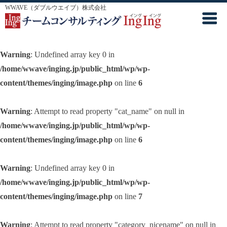
WWAVE（ダブルウエイブ）株式会社
Warning
: Undefined array key 0 in
/home/wwave/inging.jp/public_html/wp/wp-
content/themes/inging/image.php
on line
6
Warning
: Attempt to read property "cat_name" on null in
/home/wwave/inging.jp/public_html/wp/wp-
content/themes/inging/image.php
on line
6
Warning
: Undefined array key 0 in
/home/wwave/inging.jp/public_html/wp/wp-
content/themes/inging/image.php
on line
7
Warning
: Attempt to read property "category_nicename" on null in