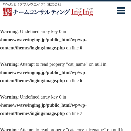
WWAVE（ダブルウエイブ）株式会社
Warning
: Undefined array key 0 in
/home/wwave/inging.jp/public_html/wp/wp-
content/themes/inging/image.php
on line
6
Warning
: Attempt to read property "cat_name" on null in
/home/wwave/inging.jp/public_html/wp/wp-
content/themes/inging/image.php
on line
6
Warning
: Undefined array key 0 in
/home/wwave/inging.jp/public_html/wp/wp-
content/themes/inging/image.php
on line
7
Warning
: Attempt to read property "category_nicename" on null in