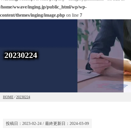
/home/wwave/inging.jp/public_html/wp/wp-
content/themes/inging/image.php
on line
7
20230224
HOME
/
20230224
投稿日：
2023-02-24
/ 最終更新日：
2024-03-09