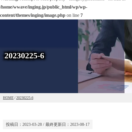
/home/wwave/inging.jp/public_html/wp/wp-
content/themes/inging/image.php
on line
7
20230225-6
HOME
/
20230225-6
投稿日：
2023-03-28
/ 最終更新日：
2023-08-17