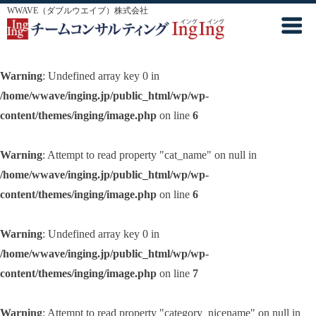
WWAVE（ダブルウエイブ）株式会社
Warning
: Undefined array key 0 in
/home/wwave/inging.jp/public_html/wp/wp-
content/themes/inging/image.php
on line
6
Warning
: Attempt to read property "cat_name" on null in
/home/wwave/inging.jp/public_html/wp/wp-
content/themes/inging/image.php
on line
6
Warning
: Undefined array key 0 in
/home/wwave/inging.jp/public_html/wp/wp-
content/themes/inging/image.php
on line
7
Warning
: Attempt to read property "category_nicename" on null in