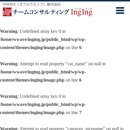
WWAVE（ダブルウエイブ）株式会社
Warning
: Undefined array key 0 in
/home/wwave/inging.jp/public_html/wp/wp-
content/themes/inging/image.php
on line
6
Warning
: Attempt to read property "cat_name" on null in
/home/wwave/inging.jp/public_html/wp/wp-
content/themes/inging/image.php
on line
6
Warning
: Undefined array key 0 in
/home/wwave/inging.jp/public_html/wp/wp-
content/themes/inging/image.php
on line
7
Warning
: Attempt to read property "category_nicename" on null in