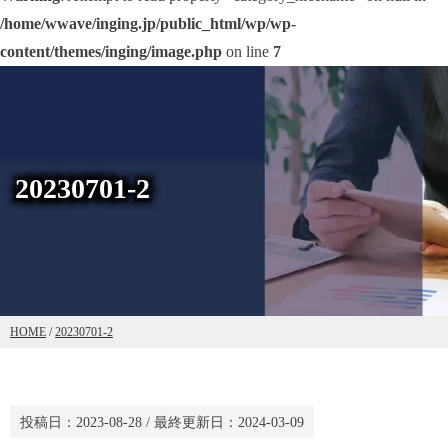
/home/wwave/inging.jp/public_html/wp/wp-
content/themes/inging/image.php
on line
7
20230701-2
HOME
/
20230701-2
投稿日：
2023-08-28
/ 最終更新日：
2024-03-09