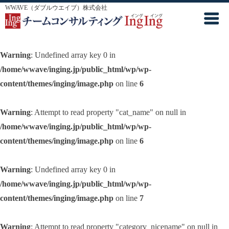
WWAVE（ダブルウエイブ）株式会社
Warning
: Undefined array key 0 in
/home/wwave/inging.jp/public_html/wp/wp-
content/themes/inging/image.php
on line
6
Warning
: Attempt to read property "cat_name" on null in
/home/wwave/inging.jp/public_html/wp/wp-
content/themes/inging/image.php
on line
6
Warning
: Undefined array key 0 in
/home/wwave/inging.jp/public_html/wp/wp-
content/themes/inging/image.php
on line
7
Warning
: Attempt to read property "category_nicename" on null in