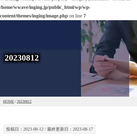
/home/wwave/inging.jp/public_html/wp/wp-
content/themes/inging/image.php
on line
7
20230812
HOME
/
20230812
投稿日：
2023-08-12
/ 最終更新日：
2023-08-17