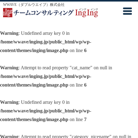
WWAVE（ダブルウエイブ）株式会社
Warning
: Undefined array key 0 in
/home/wwave/inging.jp/public_html/wp/wp-
content/themes/inging/image.php
on line
6
Warning
: Attempt to read property "cat_name" on null in
/home/wwave/inging.jp/public_html/wp/wp-
content/themes/inging/image.php
on line
6
Warning
: Undefined array key 0 in
/home/wwave/inging.jp/public_html/wp/wp-
content/themes/inging/image.php
on line
7
Warning
: Attempt to read property "category_nicename" on null in