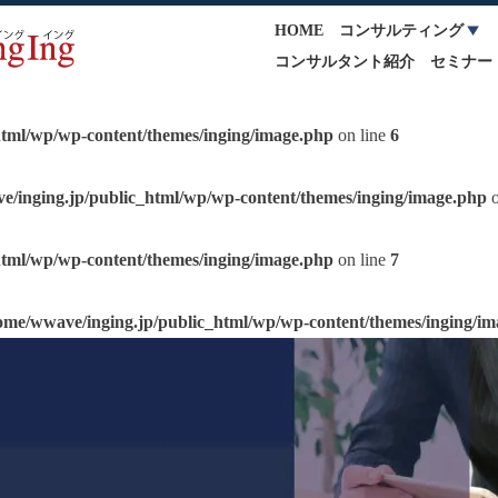
HOME
コンサルティング
コンサルタント紹介
セミナー
html/wp/wp-content/themes/inging/image.php
on line
6
e/inging.jp/public_html/wp/wp-content/themes/inging/image.php
o
html/wp/wp-content/themes/inging/image.php
on line
7
ome/wwave/inging.jp/public_html/wp/wp-content/themes/inging/i