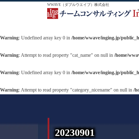
WWAVE（ダブルウエイブ）株式会社
Warning
: Undefined array key 0 in
/home/wwave/inging.jp/public_
Warning
: Attempt to read property "cat_name" on null in
/home/wwav
Warning
: Undefined array key 0 in
/home/wwave/inging.jp/public_
Warning
: Attempt to read property "category_nicename" on null in
/h
20230901