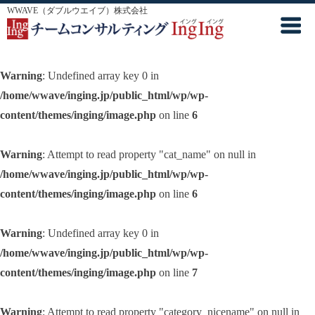
WWAVE（ダブルウエイブ）株式会社
Warning
: Undefined array key 0 in
/home/wwave/inging.jp/public_html/wp/wp-
content/themes/inging/image.php
on line
6
Warning
: Attempt to read property "cat_name" on null in
/home/wwave/inging.jp/public_html/wp/wp-
content/themes/inging/image.php
on line
6
Warning
: Undefined array key 0 in
/home/wwave/inging.jp/public_html/wp/wp-
content/themes/inging/image.php
on line
7
Warning
: Attempt to read property "category_nicename" on null in