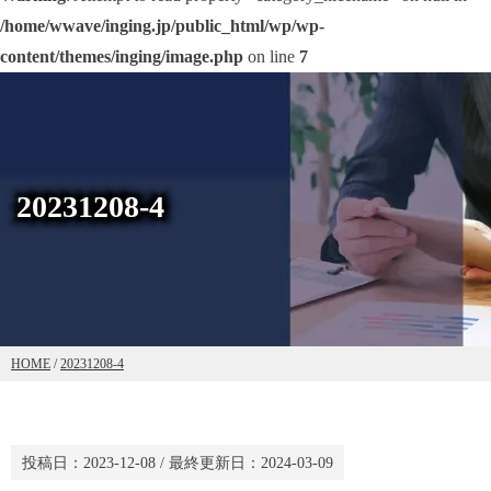
/home/wwave/inging.jp/public_html/wp/wp-
content/themes/inging/image.php
on line
7
20231208-4
HOME
/
20231208-4
投稿日：
2023-12-08
/ 最終更新日：
2024-03-09