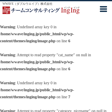
WWAVE（ダブルウエイブ）株式会社
Warning
: Undefined array key 0 in
/home/wwave/inging.jp/public_html/wp/wp-
content/themes/inging/image.php
on line
6
Warning
: Attempt to read property "cat_name" on null in
/home/wwave/inging.jp/public_html/wp/wp-
content/themes/inging/image.php
on line
6
Warning
: Undefined array key 0 in
/home/wwave/inging.jp/public_html/wp/wp-
content/themes/inging/image.php
on line
7
Warning
: Attempt to read property "category_nicename" on null in