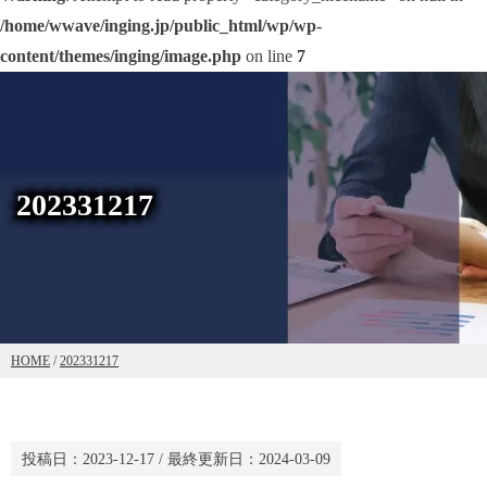
/home/wwave/inging.jp/public_html/wp/wp-
content/themes/inging/image.php
on line
7
202331217
HOME
/
202331217
投稿日：
2023-12-17
/ 最終更新日：
2024-03-09