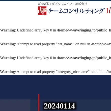
WWAVE（ダブルウエイブ）株式会社
Warning
: Undefined array key 0 in
/home/wwave/inging.jp/public_
Warning
: Attempt to read property "cat_name" on null in
/home/wwav
Warning
: Undefined array key 0 in
/home/wwave/inging.jp/public_
Warning
: Attempt to read property "category_nicename" on null in
/h
20240114