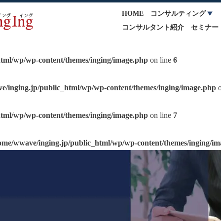
HOME
コンサルティング
コンサルタント紹介
セミナー
html/wp/wp-content/themes/inging/image.php
on line
6
e/inging.jp/public_html/wp/wp-content/themes/inging/image.php
o
html/wp/wp-content/themes/inging/image.php
on line
7
ome/wwave/inging.jp/public_html/wp/wp-content/themes/inging/i