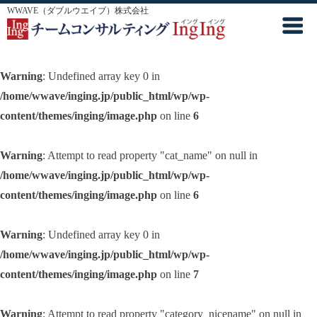
WWAVE（ダブルウエイブ）株式会社
Warning
: Undefined array key 0 in
/home/wwave/inging.jp/public_html/wp/wp-
content/themes/inging/image.php
on line
6
Warning
: Attempt to read property "cat_name" on null in
/home/wwave/inging.jp/public_html/wp/wp-
content/themes/inging/image.php
on line
6
Warning
: Undefined array key 0 in
/home/wwave/inging.jp/public_html/wp/wp-
content/themes/inging/image.php
on line
7
Warning
: Attempt to read property "category_nicename" on null in