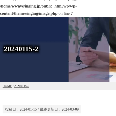
/home/wwave/inging.jp/public_html/wp/wp-
content/themes/inging/image.php
on line
7
20240115-2
HOME
/
20240115-2
投稿日：
2024-01-15
/ 最終更新日：
2024-03-09