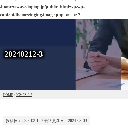
/home/wwave/inging.jp/public_html/wp/wp-
content/themes/inging/image.php
on line
7
20240212-3
HOME
/
20240212-3
投稿日：
2024-02-12
/ 最終更新日：
2024-03-09