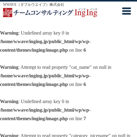
WWAVE（ダブルウエイブ）株式会社
Warning
: Undefined array key 0 in
/home/wwave/inging.jp/public_html/wp/wp-
content/themes/inging/image.php
on line
6
Warning
: Attempt to read property "cat_name" on null in
/home/wwave/inging.jp/public_html/wp/wp-
content/themes/inging/image.php
on line
6
Warning
: Undefined array key 0 in
/home/wwave/inging.jp/public_html/wp/wp-
content/themes/inging/image.php
on line
7
Warning
: Attempt to read property "category_nicename" on null in