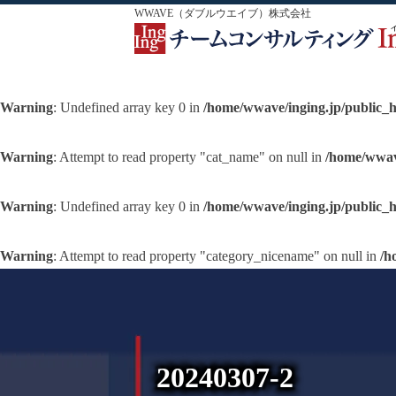
WWAVE（ダブルウエイブ）株式会社
Warning
: Undefined array key 0 in
/home/wwave/inging.jp/public_
Warning
: Attempt to read property "cat_name" on null in
/home/wwav
Warning
: Undefined array key 0 in
/home/wwave/inging.jp/public_
Warning
: Attempt to read property "category_nicename" on null in
/h
20240307-2