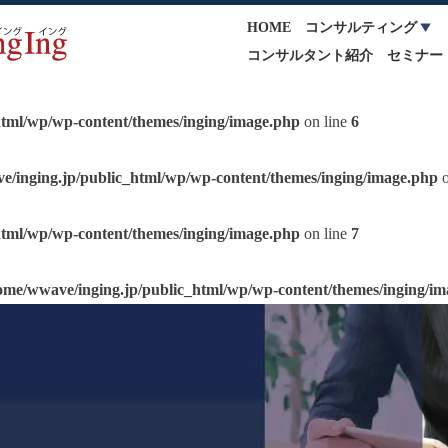
HOME
コンサルティング
コンサルタント紹介
セミナー
html/wp/wp-content/themes/inging/image.php
on line
6
e/inging.jp/public_html/wp/wp-content/themes/inging/image.php
o
html/wp/wp-content/themes/inging/image.php
on line
7
ome/wwave/inging.jp/public_html/wp/wp-content/themes/inging/i