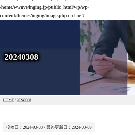
/home/wwave/inging.jp/public_html/wp/wp-
content/themes/inging/image.php
on line
7
20240308
HOME
/
20240308
投稿日：
2024-03-08
/ 最終更新日：
2024-03-09