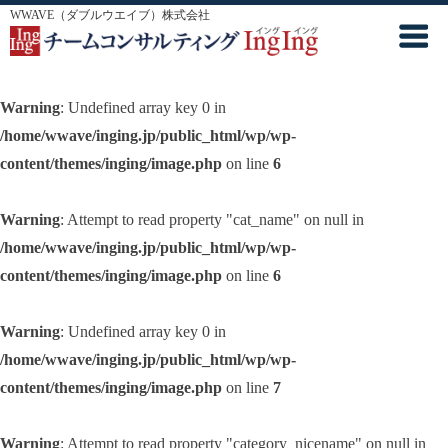
WWAVE（ダブルウエイブ）株式会社
Warning
: Undefined array key 0 in
/home/wwave/inging.jp/public_html/wp/wp-
content/themes/inging/image.php
on line
6
Warning
: Attempt to read property "cat_name" on null in
/home/wwave/inging.jp/public_html/wp/wp-
content/themes/inging/image.php
on line
6
Warning
: Undefined array key 0 in
/home/wwave/inging.jp/public_html/wp/wp-
content/themes/inging/image.php
on line
7
Warning
: Attempt to read property "category_nicename" on null in