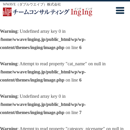
WWAVE（ダブルウエイブ）株式会社
Warning
: Undefined array key 0 in
/home/wwave/inging.jp/public_html/wp/wp-
content/themes/inging/image.php
on line
6
Warning
: Attempt to read property "cat_name" on null in
/home/wwave/inging.jp/public_html/wp/wp-
content/themes/inging/image.php
on line
6
Warning
: Undefined array key 0 in
/home/wwave/inging.jp/public_html/wp/wp-
content/themes/inging/image.php
on line
7
Warning
: Attempt to read property "category_nicename" on null in