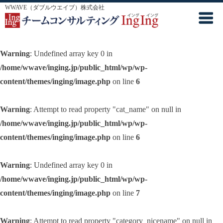
WWAVE（ダブルウエイブ）株式会社
Warning
: Undefined array key 0 in
/home/wwave/inging.jp/public_html/wp/wp-
content/themes/inging/image.php
on line
6
Warning
: Attempt to read property "cat_name" on null in
/home/wwave/inging.jp/public_html/wp/wp-
content/themes/inging/image.php
on line
6
Warning
: Undefined array key 0 in
/home/wwave/inging.jp/public_html/wp/wp-
content/themes/inging/image.php
on line
7
Warning
: Attempt to read property "category_nicename" on null in