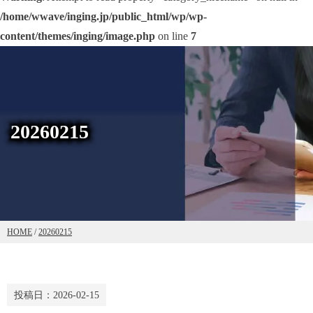
/home/wwave/inging.jp/public_html/wp/wp-
content/themes/inging/image.php
on line
7
20260215
HOME
/
20260215
投稿日：
2026-02-15