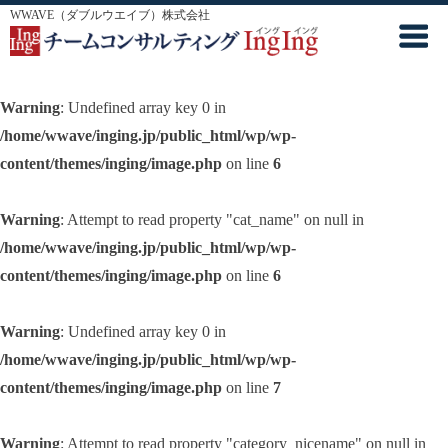
WWAVE（ダブルウエイブ）株式会社
Warning
: Undefined array key 0 in
/home/wwave/inging.jp/public_html/wp/wp-
content/themes/inging/image.php
on line
6
Warning
: Attempt to read property "cat_name" on null in
/home/wwave/inging.jp/public_html/wp/wp-
content/themes/inging/image.php
on line
6
Warning
: Undefined array key 0 in
/home/wwave/inging.jp/public_html/wp/wp-
content/themes/inging/image.php
on line
7
Warning
: Attempt to read property "category_nicename" on null in