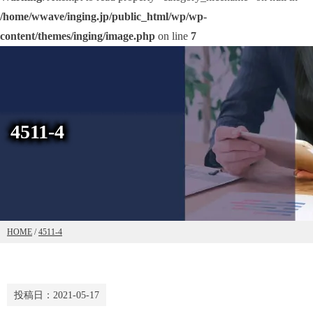
/home/wwave/inging.jp/public_html/wp/wp-
content/themes/inging/image.php
on line
7
4511-4
HOME
/
4511-4
投稿日：
2021-05-17