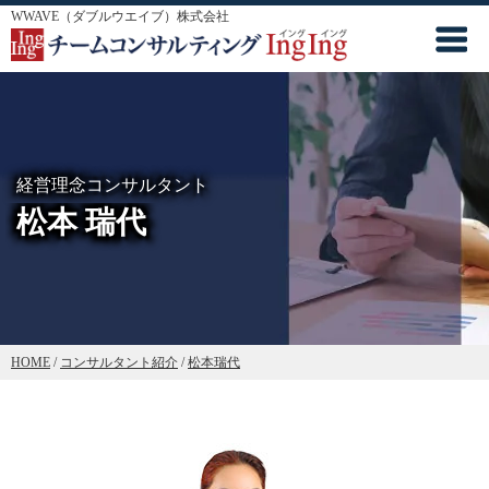
WWAVE（ダブルウエイブ）株式会社
経営理念コンサルタント
松本 瑞代
HOME
/
コンサルタント紹介
/
松本瑞代