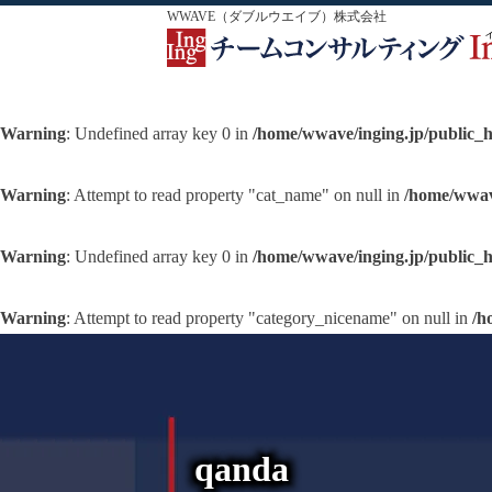
WWAVE（ダブルウエイブ）株式会社
Warning
: Undefined array key 0 in
/home/wwave/inging.jp/public_
Warning
: Attempt to read property "cat_name" on null in
/home/wwav
Warning
: Undefined array key 0 in
/home/wwave/inging.jp/public_
Warning
: Attempt to read property "category_nicename" on null in
/h
qanda