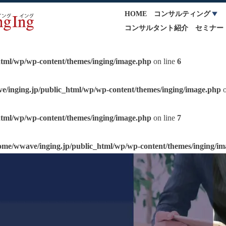
HOME
コンサルティング
コンサルタント紹介
セミナー
html/wp/wp-content/themes/inging/image.php
on line
6
e/inging.jp/public_html/wp/wp-content/themes/inging/image.php
o
html/wp/wp-content/themes/inging/image.php
on line
7
ome/wwave/inging.jp/public_html/wp/wp-content/themes/inging/i