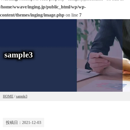
/home/wwave/inging.jp/public_html/wp/wp-
content/themes/inging/image.php
on line
7
sample3
HOME
/
sample3
投稿日：
2021-12-03