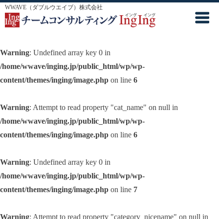
WWAVE（ダブルウエイブ）株式会社
Warning
: Undefined array key 0 in
/home/wwave/inging.jp/public_html/wp/wp-
content/themes/inging/image.php
on line
6
Warning
: Attempt to read property "cat_name" on null in
/home/wwave/inging.jp/public_html/wp/wp-
content/themes/inging/image.php
on line
6
Warning
: Undefined array key 0 in
/home/wwave/inging.jp/public_html/wp/wp-
content/themes/inging/image.php
on line
7
Warning
: Attempt to read property "category_nicename" on null in