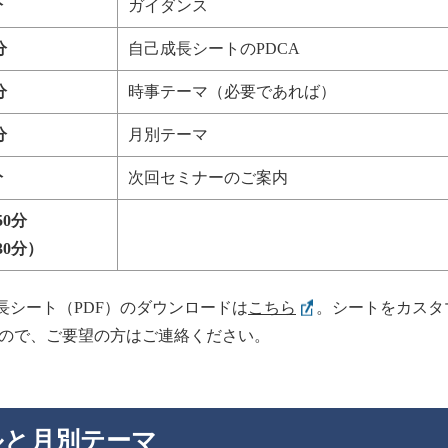
分
ガイダンス
分
自己成長シートのPDCA
分
時事テーマ（必要であれば）
分
月別テーマ
分
次回セミナーのご案内
50分
30分）
長シート（PDF）のダウンロードは
こちら
。シートをカスタ
ますので、ご要望の方はご連絡ください。
ルと月別テーマ