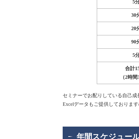
5
30
20
90
5
合計1
（2時間
セミナーでお配りしている自己成
Excelデータもご提供しており
年間スケジュー